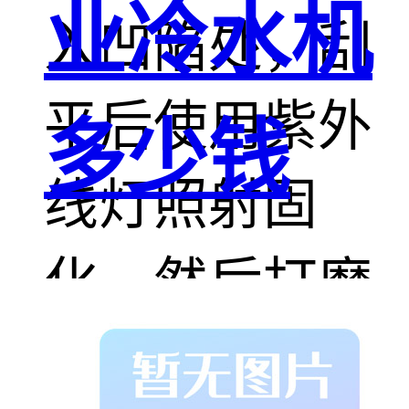
业冷水机
入凹陷处，刮
平后使用紫外
多少钱
线灯照射固
化，然后打磨
至平整。