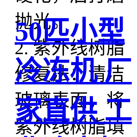
抛光。
50匹小型
2. 紫外线树脂
冷冻机 厂
修复法：清洁
玻璃表面，将
家直供 工
紫外线树脂填