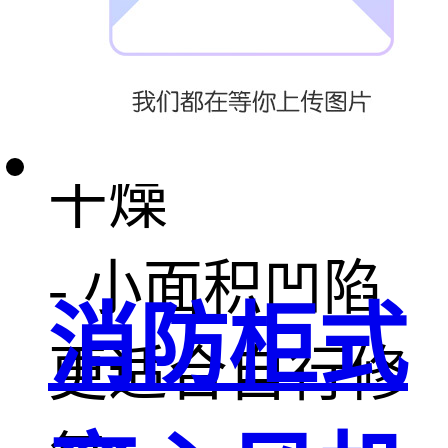
- 操作前确保
玻璃表面清洁
干燥
- 小面积凹陷
消防柜式
更适合自行修