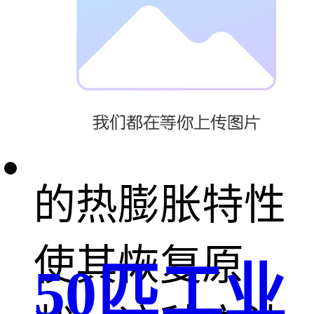
3. 热修复法：
对凹陷处加
热，利用玻璃
的热膨胀特性
使其恢复原
50匹工业