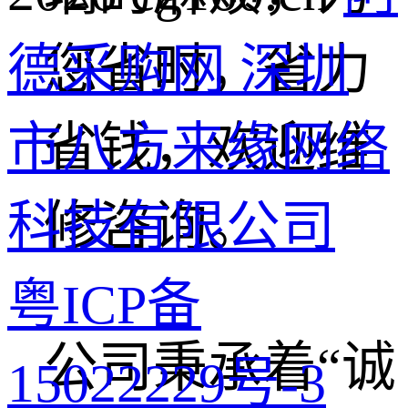
德采购网 深圳
您省时，省力
市八方来缘网络
省钱，欢迎维
科技有限公司
修咨询。
粤ICP备
公司秉承着“诚
15022229号-3