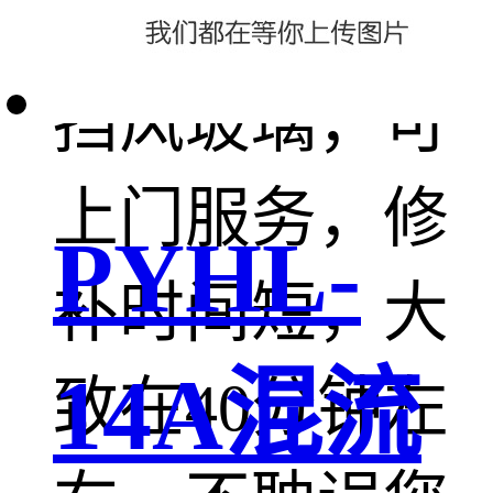
强，修复汽车
挡风玻璃，可
上门服务，修
PYHL-
补时间短，大
14A混流
致在40分钟左