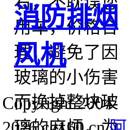
右，不耽误您
消防排烟
用车，价格合
风机
理，避免了因
玻璃的小伤害
而换掉整块玻
Copyright 2004-
2026 cg160.cn
阿
璃的麻烦，为