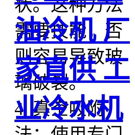
状。这种方法
油冷机 厂
需要技能，否
则容易导致玻
家直供 工
璃破裂。
业冷水机
4. 真空吸附
法：使用专门